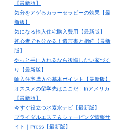
【最新版】
気分をアゲるカラーセラピーの効果【最
新版】
気になる輸入住宅購入費用【最新版】
初心者でも分かる！遺言書と相続【最新
版】
やっと手に入れるなら後悔しない家づく
り【最新版】
輸入住宅購入の基本ポイント【最新版】
オススメの留学先はここだ！Inアメリカ
【最新版】
今すぐ役立つ水素水ナビ【最新版】
ブライダルエステ＆シェービング情報サ
イト｜Press【最新版】