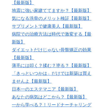
【最新版】
地震に強い家建ててますか？【最新版】
気になる洗骨のメリット検証【最新版】
サプリメントで健康美人【最新版】
病院での治療方法は時代で激変する【最
新版】
ダイエットだけじゃない骨盤矯正の効果
【最新版】
薄毛には叩く？揉む？塗る？【最新版】
「きっといつかは」だけでは新築は買え
ませんよ【最新版】
日本一のエステマニア【最新版】
あなたの病気はどこから？【最新版】
一から学べる？！リードナーチャリング