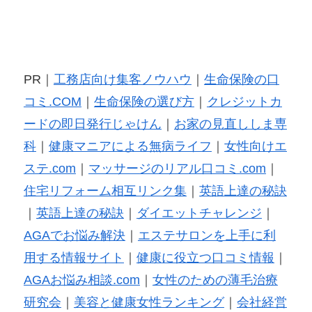
PR｜
工務店向け集客ノウハウ
｜
生命保険の口
コミ.COM
｜
生命保険の選び方
｜
クレジットカ
ードの即日発行じゃけん
｜
お家の見直ししま専
科
｜
健康マニアによる無病ライフ
｜
女性向けエ
ステ.com
｜
マッサージのリアル口コミ.com
｜
住宅リフォーム相互リンク集
｜
英語上達の秘訣
｜
英語上達の秘訣
｜
ダイエットチャレンジ
｜
AGAでお悩み解決
｜
エステサロンを上手に利
用する情報サイト
｜
健康に役立つ口コミ情報
｜
AGAお悩み相談.com
｜
女性のための薄毛治療
研究会
｜
美容と健康女性ランキング
｜
会社経営