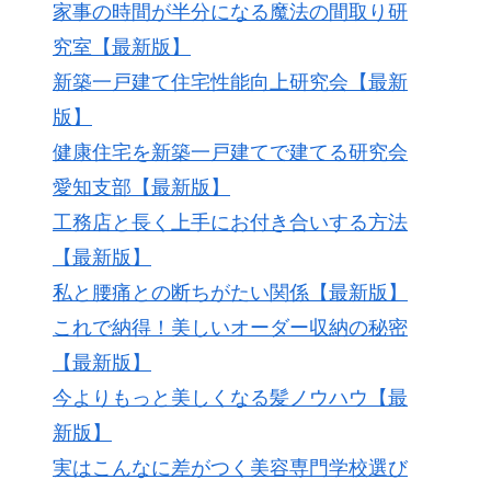
家事の時間が半分になる魔法の間取り研
究室【最新版】
新築一戸建て住宅性能向上研究会【最新
版】
健康住宅を新築一戸建てで建てる研究会
愛知支部【最新版】
工務店と長く上手にお付き合いする方法
【最新版】
私と腰痛との断ちがたい関係【最新版】
これで納得！美しいオーダー収納の秘密
【最新版】
今よりもっと美しくなる髪ノウハウ【最
新版】
実はこんなに差がつく美容専門学校選び