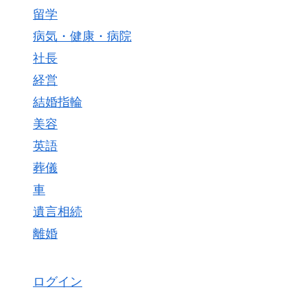
留学
病気・健康・病院
社長
経営
結婚指輪
美容
英語
葬儀
車
遺言相続
離婚
ログイン