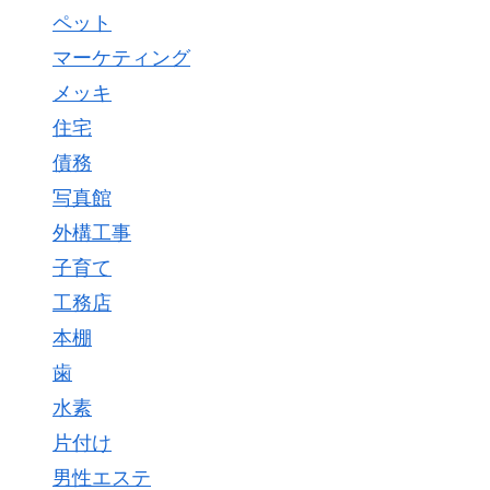
ペット
マーケティング
メッキ
住宅
債務
写真館
外構工事
子育て
工務店
本棚
歯
水素
片付け
男性エステ