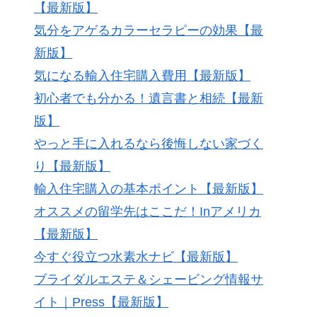
【最新版】
気分をアゲるカラーセラピーの効果【最
新版】
気になる輸入住宅購入費用【最新版】
初心者でも分かる！遺言書と相続【最新
版】
やっと手に入れるなら後悔しない家づく
り【最新版】
輸入住宅購入の基本ポイント【最新版】
オススメの留学先はここだ！Inアメリカ
【最新版】
今すぐ役立つ水素水ナビ【最新版】
ブライダルエステ＆シェービング情報サ
イト｜Press【最新版】