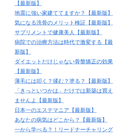
【最新版】
地震に強い家建ててますか？【最新版】
気になる洗骨のメリット検証【最新版】
サプリメントで健康美人【最新版】
病院での治療方法は時代で激変する【最
新版】
ダイエットだけじゃない骨盤矯正の効果
【最新版】
薄毛には叩く？揉む？塗る？【最新版】
「きっといつかは」だけでは新築は買え
ませんよ【最新版】
日本一のエステマニア【最新版】
あなたの病気はどこから？【最新版】
一から学べる？！リードナーチャリング