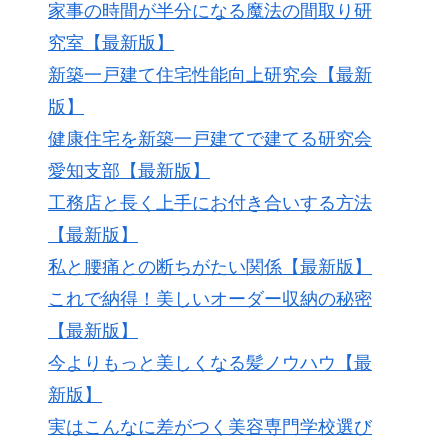
家事の時間が半分になる魔法の間取り研
究室【最新版】
新築一戸建て住宅性能向上研究会【最新
版】
健康住宅を新築一戸建てで建てる研究会
愛知支部【最新版】
工務店と長く上手にお付き合いする方法
【最新版】
私と腰痛との断ちがたい関係【最新版】
これで納得！美しいオーダー収納の秘密
【最新版】
今よりもっと美しくなる髪ノウハウ【最
新版】
実はこんなに差がつく美容専門学校選び