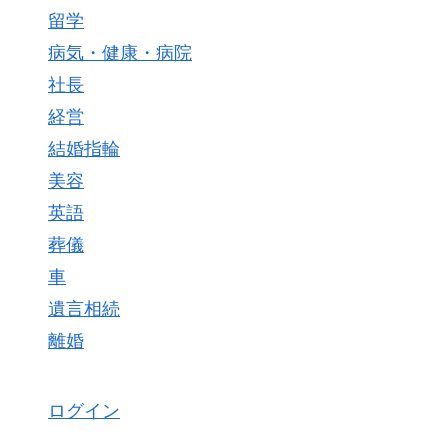
留学
病気・健康・病院
社長
経営
結婚指輪
美容
英語
葬儀
車
遺言相続
離婚
ログイン