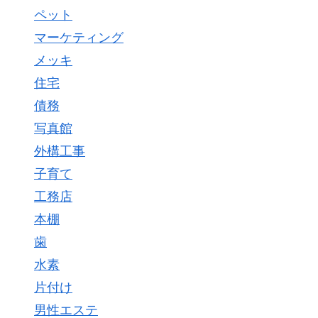
ペット
マーケティング
メッキ
住宅
債務
写真館
外構工事
子育て
工務店
本棚
歯
水素
片付け
男性エステ