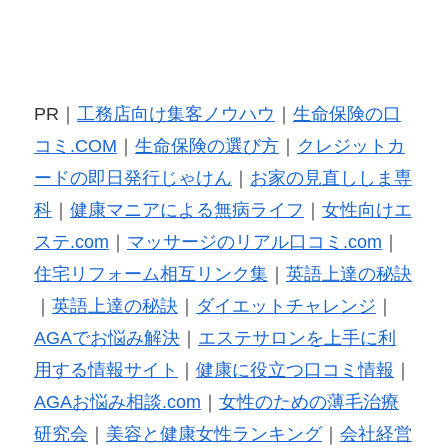
PR｜
工務店向け集客ノウハウ
｜
生命保険の口
コミ.COM
｜
生命保険の選び方
｜
クレジットカ
ードの即日発行じゃけん
｜
お家の見直ししま専
科
｜
健康マニアによる無病ライフ
｜
女性向けエ
ステ.com
｜
マッサージのリアル口コミ.com
｜
住宅リフォーム相互リンク集
｜
英語上達の秘訣
｜
英語上達の秘訣
｜
ダイエットチャレンジ
｜
AGAでお悩み解決
｜
エステサロンを上手に利
用する情報サイト
｜
健康に役立つ口コミ情報
｜
AGAお悩み相談.com
｜
女性のための薄毛治療
研究会
｜
美容と健康女性ランキング
｜
会社経営