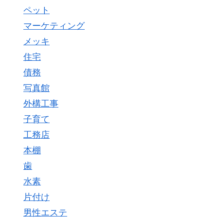
ペット
マーケティング
メッキ
住宅
債務
写真館
外構工事
子育て
工務店
本棚
歯
水素
片付け
男性エステ