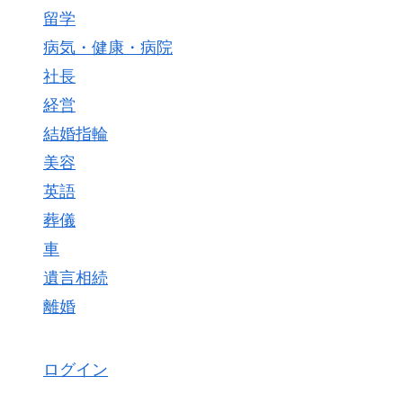
留学
病気・健康・病院
社長
経営
結婚指輪
美容
英語
葬儀
車
遺言相続
離婚
ログイン