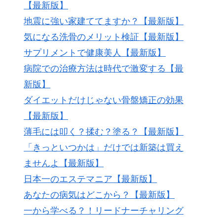
【最新版】
地震に強い家建ててますか？【最新版】
気になる洗骨のメリット検証【最新版】
サプリメントで健康美人【最新版】
病院での治療方法は時代で激変する【最
新版】
ダイエットだけじゃない骨盤矯正の効果
【最新版】
薄毛には叩く？揉む？塗る？【最新版】
「きっといつかは」だけでは新築は買え
ませんよ【最新版】
日本一のエステマニア【最新版】
あなたの病気はどこから？【最新版】
一から学べる？！リードナーチャリング