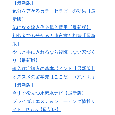
【最新版】
気分をアゲるカラーセラピーの効果【最
新版】
気になる輸入住宅購入費用【最新版】
初心者でも分かる！遺言書と相続【最新
版】
やっと手に入れるなら後悔しない家づく
り【最新版】
輸入住宅購入の基本ポイント【最新版】
オススメの留学先はここだ！Inアメリカ
【最新版】
今すぐ役立つ水素水ナビ【最新版】
ブライダルエステ＆シェービング情報サ
イト｜Press【最新版】