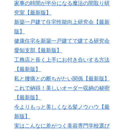
家事の時間が半分になる魔法の間取り研
究室【最新版】
新築一戸建て住宅性能向上研究会【最新
版】
健康住宅を新築一戸建てで建てる研究会
愛知支部【最新版】
工務店と長く上手にお付き合いする方法
【最新版】
私と腰痛との断ちがたい関係【最新版】
これで納得！美しいオーダー収納の秘密
【最新版】
今よりもっと美しくなる髪ノウハウ【最
新版】
実はこんなに差がつく美容専門学校選び