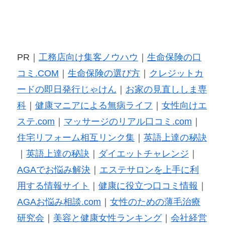
PR｜
工務店向け集客ノウハウ
｜
生命保険の口
コミ.COM
｜
生命保険の選び方
｜
クレジットカ
ードの即日発行じゃけん
｜
お家の見直ししま専
科
｜
健康マニアによる無病ライフ
｜
女性向けエ
ステ.com
｜
マッサージのリアル口コミ.com
｜
住宅リフォーム相互リンク集
｜
英語上達の秘訣
｜
英語上達の秘訣
｜
ダイエットチャレンジ
｜
AGAでお悩み解決
｜
エステサロンを上手に利
用する情報サイト
｜
健康に役立つ口コミ情報
｜
AGAお悩み相談.com
｜
女性のための薄毛治療
研究会
｜
美容と健康女性ランキング
｜
会社経営