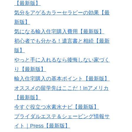
【最新版】
気分をアゲるカラーセラピーの効果【最
新版】
気になる輸入住宅購入費用【最新版】
初心者でも分かる！遺言書と相続【最新
版】
やっと手に入れるなら後悔しない家づく
り【最新版】
輸入住宅購入の基本ポイント【最新版】
オススメの留学先はここだ！Inアメリカ
【最新版】
今すぐ役立つ水素水ナビ【最新版】
ブライダルエステ＆シェービング情報サ
イト｜Press【最新版】