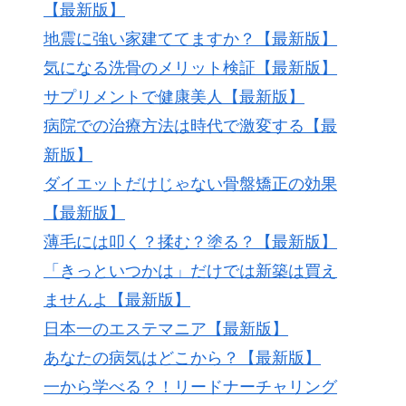
【最新版】
地震に強い家建ててますか？【最新版】
気になる洗骨のメリット検証【最新版】
サプリメントで健康美人【最新版】
病院での治療方法は時代で激変する【最
新版】
ダイエットだけじゃない骨盤矯正の効果
【最新版】
薄毛には叩く？揉む？塗る？【最新版】
「きっといつかは」だけでは新築は買え
ませんよ【最新版】
日本一のエステマニア【最新版】
あなたの病気はどこから？【最新版】
一から学べる？！リードナーチャリング