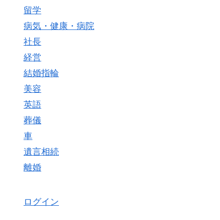
留学
病気・健康・病院
社長
経営
結婚指輪
美容
英語
葬儀
車
遺言相続
離婚
ログイン