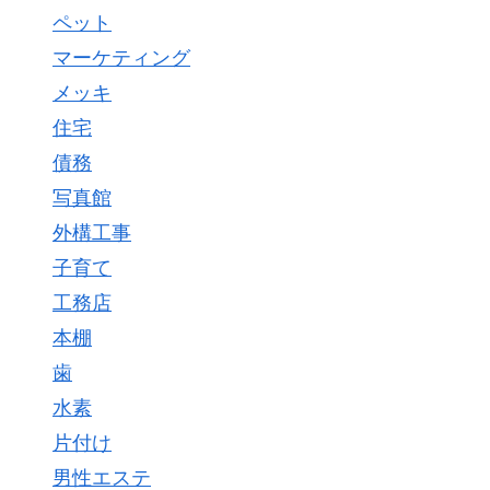
ペット
マーケティング
メッキ
住宅
債務
写真館
外構工事
子育て
工務店
本棚
歯
水素
片付け
男性エステ