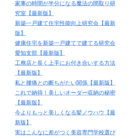
家事の時間が半分になる魔法の間取り研
究室【最新版】
新築一戸建て住宅性能向上研究会【最新
版】
健康住宅を新築一戸建てで建てる研究会
愛知支部【最新版】
工務店と長く上手にお付き合いする方法
【最新版】
私と腰痛との断ちがたい関係【最新版】
これで納得！美しいオーダー収納の秘密
【最新版】
今よりもっと美しくなる髪ノウハウ【最
新版】
実はこんなに差がつく美容専門学校選び