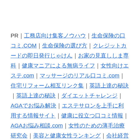
PR｜
工務店向け集客ノウハウ
｜
生命保険の口
コミ.COM
｜
生命保険の選び方
｜
クレジットカ
ードの即日発行じゃけん
｜
お家の見直ししま専
科
｜
健康マニアによる無病ライフ
｜
女性向けエ
ステ.com
｜
マッサージのリアル口コミ.com
｜
住宅リフォーム相互リンク集
｜
英語上達の秘訣
｜
英語上達の秘訣
｜
ダイエットチャレンジ
｜
AGAでお悩み解決
｜
エステサロンを上手に利
用する情報サイト
｜
健康に役立つ口コミ情報
｜
AGAお悩み相談.com
｜
女性のための薄毛治療
研究会
｜
美容と健康女性ランキング
｜
会社経営