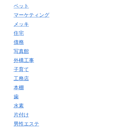
ペット
マーケティング
メッキ
住宅
債務
写真館
外構工事
子育て
工務店
本棚
歯
水素
片付け
男性エステ