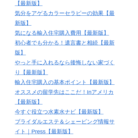
【最新版】
気分をアゲるカラーセラピーの効果【最
新版】
気になる輸入住宅購入費用【最新版】
初心者でも分かる！遺言書と相続【最新
版】
やっと手に入れるなら後悔しない家づく
り【最新版】
輸入住宅購入の基本ポイント【最新版】
オススメの留学先はここだ！Inアメリカ
【最新版】
今すぐ役立つ水素水ナビ【最新版】
ブライダルエステ＆シェービング情報サ
イト｜Press【最新版】