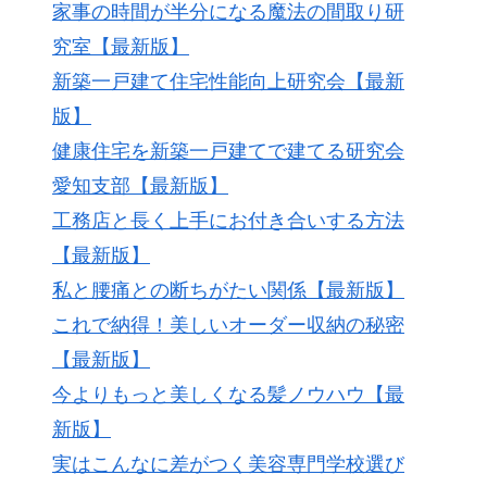
家事の時間が半分になる魔法の間取り研
究室【最新版】
新築一戸建て住宅性能向上研究会【最新
版】
健康住宅を新築一戸建てで建てる研究会
愛知支部【最新版】
工務店と長く上手にお付き合いする方法
【最新版】
私と腰痛との断ちがたい関係【最新版】
これで納得！美しいオーダー収納の秘密
【最新版】
今よりもっと美しくなる髪ノウハウ【最
新版】
実はこんなに差がつく美容専門学校選び