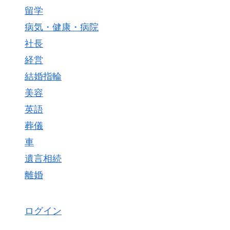
留学
病気・健康・病院
社長
経営
結婚指輪
美容
英語
葬儀
車
遺言相続
離婚
ログイン