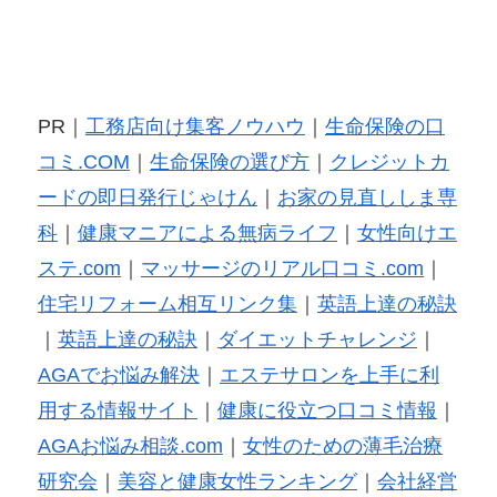
PR｜
工務店向け集客ノウハウ
｜
生命保険の口
コミ.COM
｜
生命保険の選び方
｜
クレジットカ
ードの即日発行じゃけん
｜
お家の見直ししま専
科
｜
健康マニアによる無病ライフ
｜
女性向けエ
ステ.com
｜
マッサージのリアル口コミ.com
｜
住宅リフォーム相互リンク集
｜
英語上達の秘訣
｜
英語上達の秘訣
｜
ダイエットチャレンジ
｜
AGAでお悩み解決
｜
エステサロンを上手に利
用する情報サイト
｜
健康に役立つ口コミ情報
｜
AGAお悩み相談.com
｜
女性のための薄毛治療
研究会
｜
美容と健康女性ランキング
｜
会社経営