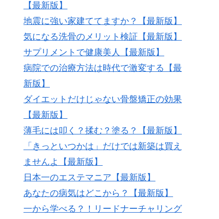
【最新版】
地震に強い家建ててますか？【最新版】
気になる洗骨のメリット検証【最新版】
サプリメントで健康美人【最新版】
病院での治療方法は時代で激変する【最
新版】
ダイエットだけじゃない骨盤矯正の効果
【最新版】
薄毛には叩く？揉む？塗る？【最新版】
「きっといつかは」だけでは新築は買え
ませんよ【最新版】
日本一のエステマニア【最新版】
あなたの病気はどこから？【最新版】
一から学べる？！リードナーチャリング