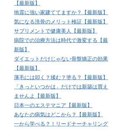
【最新版】
地震に強い家建ててますか？【最新版】
気になる洗骨のメリット検証【最新版】
サプリメントで健康美人【最新版】
病院での治療方法は時代で激変する【最
新版】
ダイエットだけじゃない骨盤矯正の効果
【最新版】
薄毛には叩く？揉む？塗る？【最新版】
「きっといつかは」だけでは新築は買え
ませんよ【最新版】
日本一のエステマニア【最新版】
あなたの病気はどこから？【最新版】
一から学べる？！リードナーチャリング