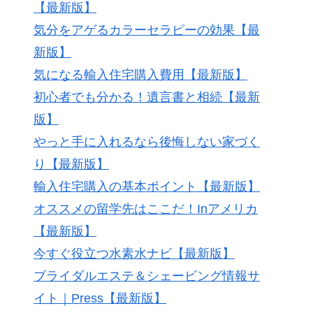
【最新版】
気分をアゲるカラーセラピーの効果【最
新版】
気になる輸入住宅購入費用【最新版】
初心者でも分かる！遺言書と相続【最新
版】
やっと手に入れるなら後悔しない家づく
り【最新版】
輸入住宅購入の基本ポイント【最新版】
オススメの留学先はここだ！Inアメリカ
【最新版】
今すぐ役立つ水素水ナビ【最新版】
ブライダルエステ＆シェービング情報サ
イト｜Press【最新版】