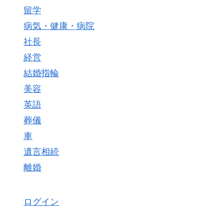
留学
病気・健康・病院
社長
経営
結婚指輪
美容
英語
葬儀
車
遺言相続
離婚
ログイン