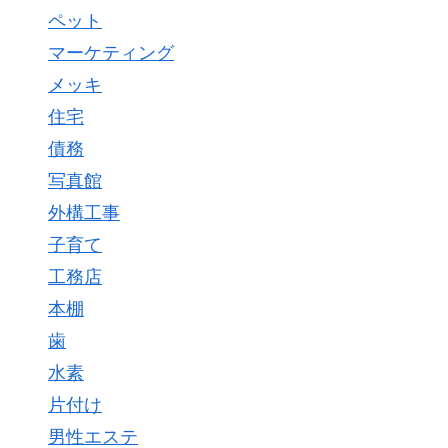
ペット
マーケティング
メッキ
住宅
債務
写真館
外構工事
子育て
工務店
本棚
歯
水素
片付け
男性エステ