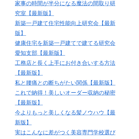
家事の時間が半分になる魔法の間取り研
究室【最新版】
新築一戸建て住宅性能向上研究会【最新
版】
健康住宅を新築一戸建てで建てる研究会
愛知支部【最新版】
工務店と長く上手にお付き合いする方法
【最新版】
私と腰痛との断ちがたい関係【最新版】
これで納得！美しいオーダー収納の秘密
【最新版】
今よりもっと美しくなる髪ノウハウ【最
新版】
実はこんなに差がつく美容専門学校選び