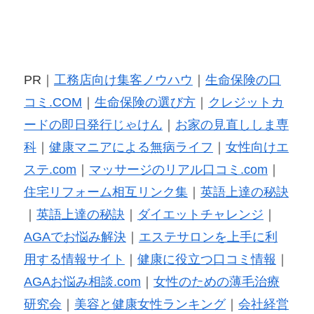
PR｜
工務店向け集客ノウハウ
｜
生命保険の口
コミ.COM
｜
生命保険の選び方
｜
クレジットカ
ードの即日発行じゃけん
｜
お家の見直ししま専
科
｜
健康マニアによる無病ライフ
｜
女性向けエ
ステ.com
｜
マッサージのリアル口コミ.com
｜
住宅リフォーム相互リンク集
｜
英語上達の秘訣
｜
英語上達の秘訣
｜
ダイエットチャレンジ
｜
AGAでお悩み解決
｜
エステサロンを上手に利
用する情報サイト
｜
健康に役立つ口コミ情報
｜
AGAお悩み相談.com
｜
女性のための薄毛治療
研究会
｜
美容と健康女性ランキング
｜
会社経営