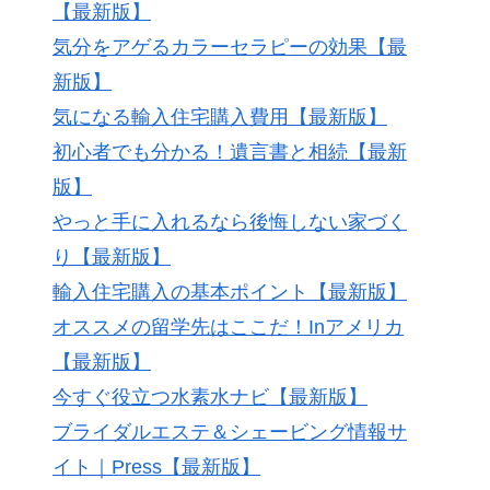
【最新版】
気分をアゲるカラーセラピーの効果【最
新版】
気になる輸入住宅購入費用【最新版】
初心者でも分かる！遺言書と相続【最新
版】
やっと手に入れるなら後悔しない家づく
り【最新版】
輸入住宅購入の基本ポイント【最新版】
オススメの留学先はここだ！Inアメリカ
【最新版】
今すぐ役立つ水素水ナビ【最新版】
ブライダルエステ＆シェービング情報サ
イト｜Press【最新版】