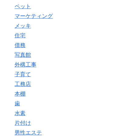
ペット
マーケティング
メッキ
住宅
債務
写真館
外構工事
子育て
工務店
本棚
歯
水素
片付け
男性エステ