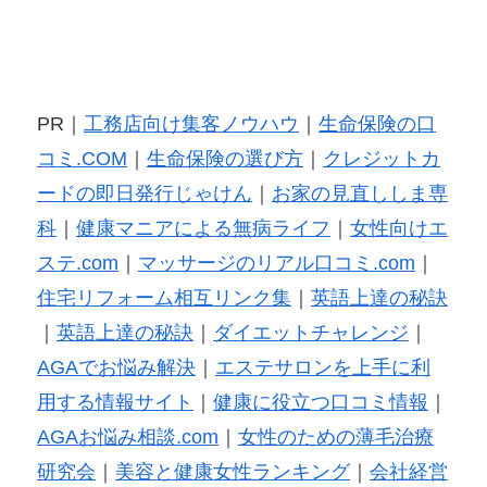
PR｜
工務店向け集客ノウハウ
｜
生命保険の口
コミ.COM
｜
生命保険の選び方
｜
クレジットカ
ードの即日発行じゃけん
｜
お家の見直ししま専
科
｜
健康マニアによる無病ライフ
｜
女性向けエ
ステ.com
｜
マッサージのリアル口コミ.com
｜
住宅リフォーム相互リンク集
｜
英語上達の秘訣
｜
英語上達の秘訣
｜
ダイエットチャレンジ
｜
AGAでお悩み解決
｜
エステサロンを上手に利
用する情報サイト
｜
健康に役立つ口コミ情報
｜
AGAお悩み相談.com
｜
女性のための薄毛治療
研究会
｜
美容と健康女性ランキング
｜
会社経営