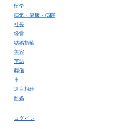
留学
病気・健康・病院
社長
経営
結婚指輪
美容
英語
葬儀
車
遺言相続
離婚
ログイン