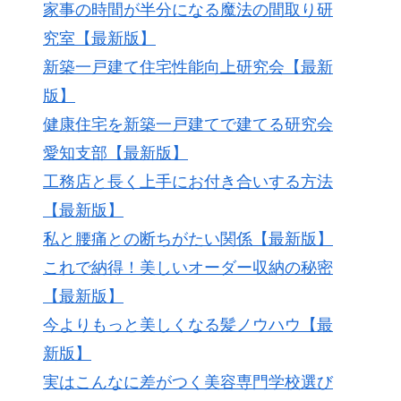
家事の時間が半分になる魔法の間取り研
究室【最新版】
新築一戸建て住宅性能向上研究会【最新
版】
健康住宅を新築一戸建てで建てる研究会
愛知支部【最新版】
工務店と長く上手にお付き合いする方法
【最新版】
私と腰痛との断ちがたい関係【最新版】
これで納得！美しいオーダー収納の秘密
【最新版】
今よりもっと美しくなる髪ノウハウ【最
新版】
実はこんなに差がつく美容専門学校選び