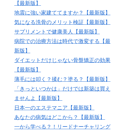
【最新版】
地震に強い家建ててますか？【最新版】
気になる洗骨のメリット検証【最新版】
サプリメントで健康美人【最新版】
病院での治療方法は時代で激変する【最
新版】
ダイエットだけじゃない骨盤矯正の効果
【最新版】
薄毛には叩く？揉む？塗る？【最新版】
「きっといつかは」だけでは新築は買え
ませんよ【最新版】
日本一のエステマニア【最新版】
あなたの病気はどこから？【最新版】
一から学べる？！リードナーチャリング