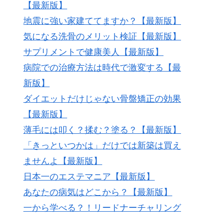
【最新版】
地震に強い家建ててますか？【最新版】
気になる洗骨のメリット検証【最新版】
サプリメントで健康美人【最新版】
病院での治療方法は時代で激変する【最
新版】
ダイエットだけじゃない骨盤矯正の効果
【最新版】
薄毛には叩く？揉む？塗る？【最新版】
「きっといつかは」だけでは新築は買え
ませんよ【最新版】
日本一のエステマニア【最新版】
あなたの病気はどこから？【最新版】
一から学べる？！リードナーチャリング