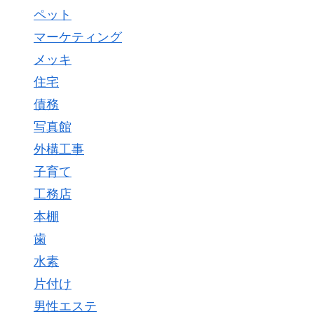
ペット
マーケティング
メッキ
住宅
債務
写真館
外構工事
子育て
工務店
本棚
歯
水素
片付け
男性エステ