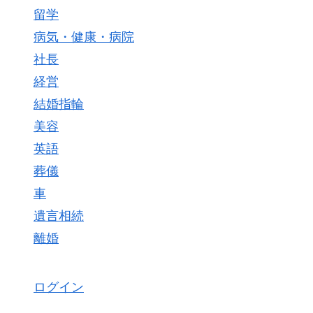
留学
病気・健康・病院
社長
経営
結婚指輪
美容
英語
葬儀
車
遺言相続
離婚
ログイン