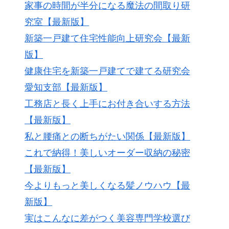
家事の時間が半分になる魔法の間取り研
究室【最新版】
新築一戸建て住宅性能向上研究会【最新
版】
健康住宅を新築一戸建てで建てる研究会
愛知支部【最新版】
工務店と長く上手にお付き合いする方法
【最新版】
私と腰痛との断ちがたい関係【最新版】
これで納得！美しいオーダー収納の秘密
【最新版】
今よりもっと美しくなる髪ノウハウ【最
新版】
実はこんなに差がつく美容専門学校選び