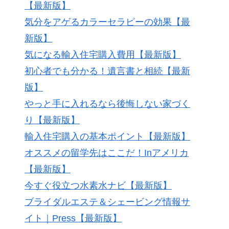
【最新版】
気分をアゲるカラーセラピーの効果【最
新版】
気になる輸入住宅購入費用【最新版】
初心者でも分かる！遺言書と相続【最新
版】
やっと手に入れるなら後悔しない家づく
り【最新版】
輸入住宅購入の基本ポイント【最新版】
オススメの留学先はここだ！Inアメリカ
【最新版】
今すぐ役立つ水素水ナビ【最新版】
ブライダルエステ＆シェービング情報サ
イト｜Press【最新版】