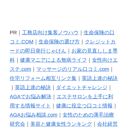
PR｜
工務店向け集客ノウハウ
｜
生命保険の口
コミ.COM
｜
生命保険の選び方
｜
クレジットカ
ードの即日発行じゃけん
｜
お家の見直ししま専
科
｜
健康マニアによる無病ライフ
｜
女性向けエ
ステ.com
｜
マッサージのリアル口コミ.com
｜
住宅リフォーム相互リンク集
｜
英語上達の秘訣
｜
英語上達の秘訣
｜
ダイエットチャレンジ
｜
AGAでお悩み解決
｜
エステサロンを上手に利
用する情報サイト
｜
健康に役立つ口コミ情報
｜
AGAお悩み相談.com
｜
女性のための薄毛治療
研究会
｜
美容と健康女性ランキング
｜
会社経営