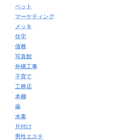
ペット
マーケティング
メッキ
住宅
債務
写真館
外構工事
子育て
工務店
本棚
歯
水素
片付け
男性エステ