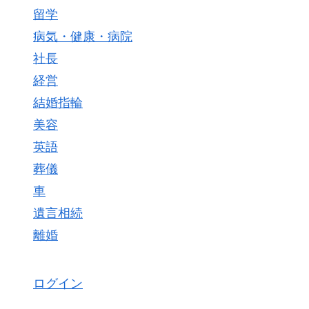
留学
病気・健康・病院
社長
経営
結婚指輪
美容
英語
葬儀
車
遺言相続
離婚
ログイン