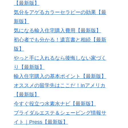
【最新版】
気分をアゲるカラーセラピーの効果【最
新版】
気になる輸入住宅購入費用【最新版】
初心者でも分かる！遺言書と相続【最新
版】
やっと手に入れるなら後悔しない家づく
り【最新版】
輸入住宅購入の基本ポイント【最新版】
オススメの留学先はここだ！Inアメリカ
【最新版】
今すぐ役立つ水素水ナビ【最新版】
ブライダルエステ＆シェービング情報サ
イト｜Press【最新版】