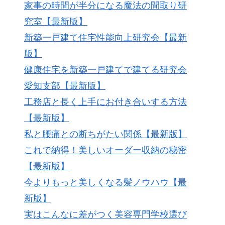
家事の時間が半分になる魔法の間取り研
究室【最新版】
新築一戸建て住宅性能向上研究会【最新
版】
健康住宅を新築一戸建てで建てる研究会
愛知支部【最新版】
工務店と長く上手にお付き合いする方法
【最新版】
私と腰痛との断ちがたい関係【最新版】
これで納得！美しいオーダー収納の秘密
【最新版】
今よりもっと美しくなる髪ノウハウ【最
新版】
実はこんなに差がつく美容専門学校選び