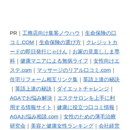
PR｜
工務店向け集客ノウハウ
｜
生命保険の口
コミ.COM
｜
生命保険の選び方
｜
クレジットカ
ードの即日発行じゃけん
｜
お家の見直ししま専
科
｜
健康マニアによる無病ライフ
｜
女性向けエ
ステ.com
｜
マッサージのリアル口コミ.com
｜
住宅リフォーム相互リンク集
｜
英語上達の秘訣
｜
英語上達の秘訣
｜
ダイエットチャレンジ
｜
AGAでお悩み解決
｜
エステサロンを上手に利
用する情報サイト
｜
健康に役立つ口コミ情報
｜
AGAお悩み相談.com
｜
女性のための薄毛治療
研究会
｜
美容と健康女性ランキング
｜
会社経営