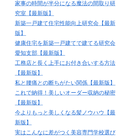
家事の時間が半分になる魔法の間取り研
究室【最新版】
新築一戸建て住宅性能向上研究会【最新
版】
健康住宅を新築一戸建てで建てる研究会
愛知支部【最新版】
工務店と長く上手にお付き合いする方法
【最新版】
私と腰痛との断ちがたい関係【最新版】
これで納得！美しいオーダー収納の秘密
【最新版】
今よりもっと美しくなる髪ノウハウ【最
新版】
実はこんなに差がつく美容専門学校選び