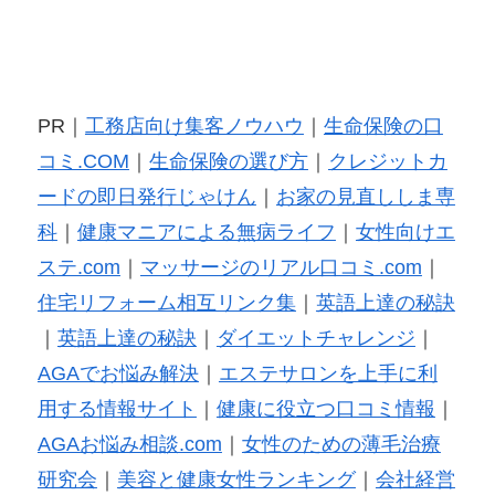
PR｜
工務店向け集客ノウハウ
｜
生命保険の口
コミ.COM
｜
生命保険の選び方
｜
クレジットカ
ードの即日発行じゃけん
｜
お家の見直ししま専
科
｜
健康マニアによる無病ライフ
｜
女性向けエ
ステ.com
｜
マッサージのリアル口コミ.com
｜
住宅リフォーム相互リンク集
｜
英語上達の秘訣
｜
英語上達の秘訣
｜
ダイエットチャレンジ
｜
AGAでお悩み解決
｜
エステサロンを上手に利
用する情報サイト
｜
健康に役立つ口コミ情報
｜
AGAお悩み相談.com
｜
女性のための薄毛治療
研究会
｜
美容と健康女性ランキング
｜
会社経営