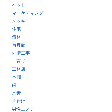
ペット
マーケティング
メッキ
住宅
債務
写真館
外構工事
子育て
工務店
本棚
歯
水素
片付け
男性エステ