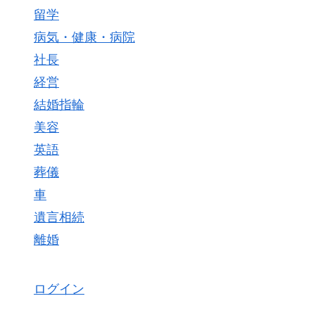
留学
病気・健康・病院
社長
経営
結婚指輪
美容
英語
葬儀
車
遺言相続
離婚
ログイン