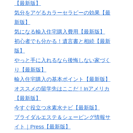
【最新版】
気分をアゲるカラーセラピーの効果【最
新版】
気になる輸入住宅購入費用【最新版】
初心者でも分かる！遺言書と相続【最新
版】
やっと手に入れるなら後悔しない家づく
り【最新版】
輸入住宅購入の基本ポイント【最新版】
オススメの留学先はここだ！Inアメリカ
【最新版】
今すぐ役立つ水素水ナビ【最新版】
ブライダルエステ＆シェービング情報サ
イト｜Press【最新版】