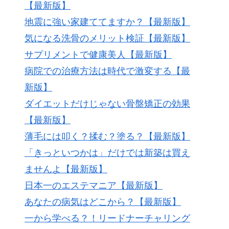
【最新版】
地震に強い家建ててますか？【最新版】
気になる洗骨のメリット検証【最新版】
サプリメントで健康美人【最新版】
病院での治療方法は時代で激変する【最
新版】
ダイエットだけじゃない骨盤矯正の効果
【最新版】
薄毛には叩く？揉む？塗る？【最新版】
「きっといつかは」だけでは新築は買え
ませんよ【最新版】
日本一のエステマニア【最新版】
あなたの病気はどこから？【最新版】
一から学べる？！リードナーチャリング