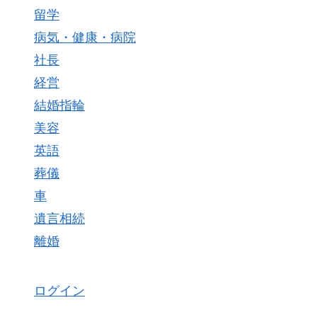
留学
病気・健康・病院
社長
経営
結婚指輪
美容
英語
葬儀
車
遺言相続
離婚
ログイン