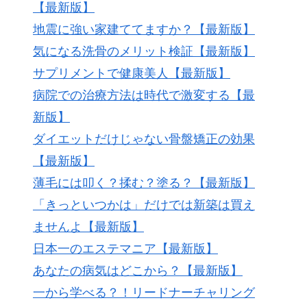
【最新版】
地震に強い家建ててますか？【最新版】
気になる洗骨のメリット検証【最新版】
サプリメントで健康美人【最新版】
病院での治療方法は時代で激変する【最
新版】
ダイエットだけじゃない骨盤矯正の効果
【最新版】
薄毛には叩く？揉む？塗る？【最新版】
「きっといつかは」だけでは新築は買え
ませんよ【最新版】
日本一のエステマニア【最新版】
あなたの病気はどこから？【最新版】
一から学べる？！リードナーチャリング