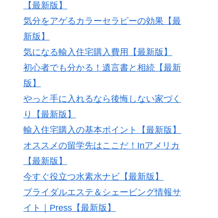
【最新版】
気分をアゲるカラーセラピーの効果【最
新版】
気になる輸入住宅購入費用【最新版】
初心者でも分かる！遺言書と相続【最新
版】
やっと手に入れるなら後悔しない家づく
り【最新版】
輸入住宅購入の基本ポイント【最新版】
オススメの留学先はここだ！Inアメリカ
【最新版】
今すぐ役立つ水素水ナビ【最新版】
ブライダルエステ＆シェービング情報サ
イト｜Press【最新版】