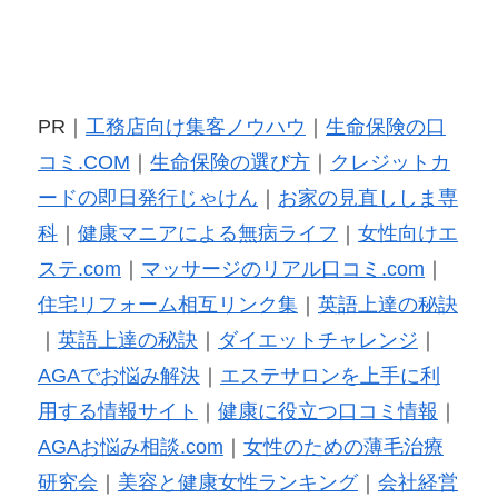
PR｜
工務店向け集客ノウハウ
｜
生命保険の口
コミ.COM
｜
生命保険の選び方
｜
クレジットカ
ードの即日発行じゃけん
｜
お家の見直ししま専
科
｜
健康マニアによる無病ライフ
｜
女性向けエ
ステ.com
｜
マッサージのリアル口コミ.com
｜
住宅リフォーム相互リンク集
｜
英語上達の秘訣
｜
英語上達の秘訣
｜
ダイエットチャレンジ
｜
AGAでお悩み解決
｜
エステサロンを上手に利
用する情報サイト
｜
健康に役立つ口コミ情報
｜
AGAお悩み相談.com
｜
女性のための薄毛治療
研究会
｜
美容と健康女性ランキング
｜
会社経営