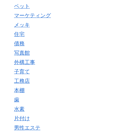
ペット
マーケティング
メッキ
住宅
債務
写真館
外構工事
子育て
工務店
本棚
歯
水素
片付け
男性エステ