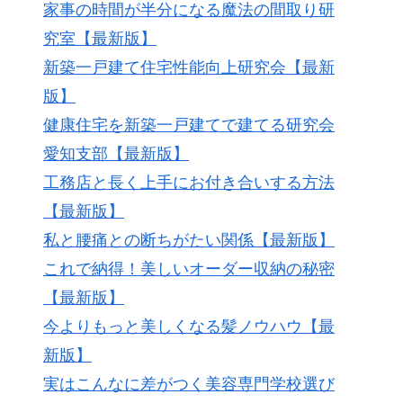
家事の時間が半分になる魔法の間取り研
究室【最新版】
新築一戸建て住宅性能向上研究会【最新
版】
健康住宅を新築一戸建てで建てる研究会
愛知支部【最新版】
工務店と長く上手にお付き合いする方法
【最新版】
私と腰痛との断ちがたい関係【最新版】
これで納得！美しいオーダー収納の秘密
【最新版】
今よりもっと美しくなる髪ノウハウ【最
新版】
実はこんなに差がつく美容専門学校選び