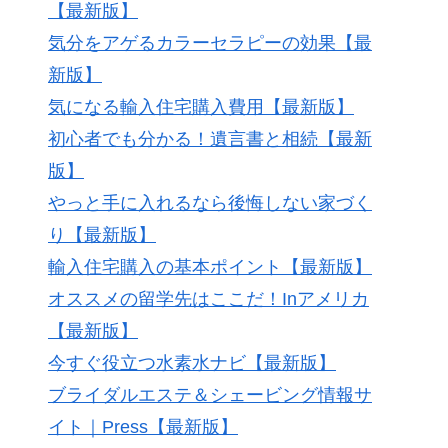
【最新版】
気分をアゲるカラーセラピーの効果【最
新版】
気になる輸入住宅購入費用【最新版】
初心者でも分かる！遺言書と相続【最新
版】
やっと手に入れるなら後悔しない家づく
り【最新版】
輸入住宅購入の基本ポイント【最新版】
オススメの留学先はここだ！Inアメリカ
【最新版】
今すぐ役立つ水素水ナビ【最新版】
ブライダルエステ＆シェービング情報サ
イト｜Press【最新版】