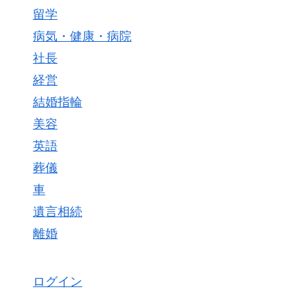
留学
病気・健康・病院
社長
経営
結婚指輪
美容
英語
葬儀
車
遺言相続
離婚
ログイン