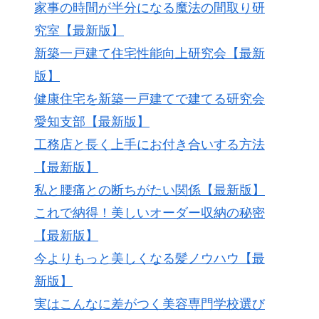
家事の時間が半分になる魔法の間取り研
究室【最新版】
新築一戸建て住宅性能向上研究会【最新
版】
健康住宅を新築一戸建てで建てる研究会
愛知支部【最新版】
工務店と長く上手にお付き合いする方法
【最新版】
私と腰痛との断ちがたい関係【最新版】
これで納得！美しいオーダー収納の秘密
【最新版】
今よりもっと美しくなる髪ノウハウ【最
新版】
実はこんなに差がつく美容専門学校選び