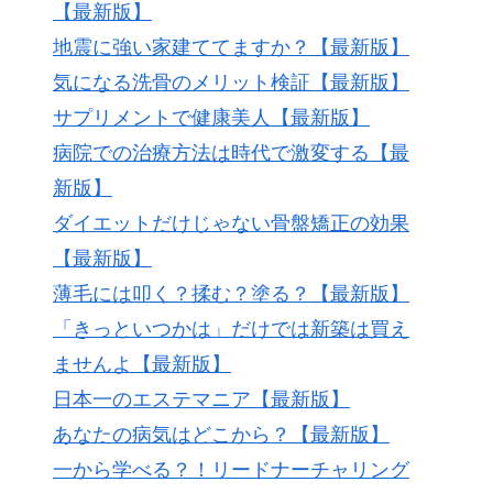
【最新版】
地震に強い家建ててますか？【最新版】
気になる洗骨のメリット検証【最新版】
サプリメントで健康美人【最新版】
病院での治療方法は時代で激変する【最
新版】
ダイエットだけじゃない骨盤矯正の効果
【最新版】
薄毛には叩く？揉む？塗る？【最新版】
「きっといつかは」だけでは新築は買え
ませんよ【最新版】
日本一のエステマニア【最新版】
あなたの病気はどこから？【最新版】
一から学べる？！リードナーチャリング