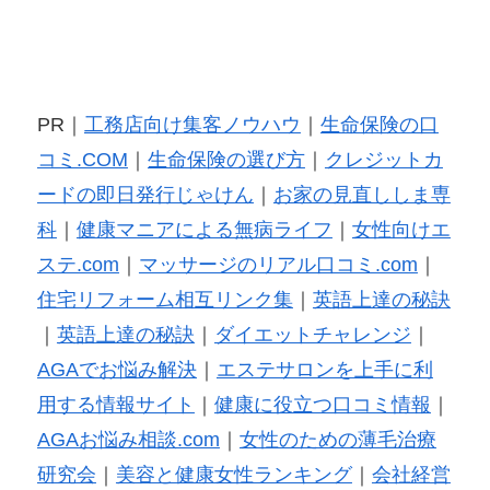
PR｜
工務店向け集客ノウハウ
｜
生命保険の口
コミ.COM
｜
生命保険の選び方
｜
クレジットカ
ードの即日発行じゃけん
｜
お家の見直ししま専
科
｜
健康マニアによる無病ライフ
｜
女性向けエ
ステ.com
｜
マッサージのリアル口コミ.com
｜
住宅リフォーム相互リンク集
｜
英語上達の秘訣
｜
英語上達の秘訣
｜
ダイエットチャレンジ
｜
AGAでお悩み解決
｜
エステサロンを上手に利
用する情報サイト
｜
健康に役立つ口コミ情報
｜
AGAお悩み相談.com
｜
女性のための薄毛治療
研究会
｜
美容と健康女性ランキング
｜
会社経営