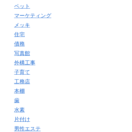
ペット
マーケティング
メッキ
住宅
債務
写真館
外構工事
子育て
工務店
本棚
歯
水素
片付け
男性エステ