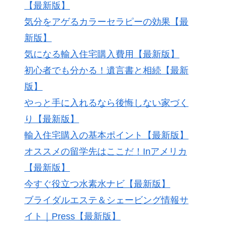
【最新版】
気分をアゲるカラーセラピーの効果【最
新版】
気になる輸入住宅購入費用【最新版】
初心者でも分かる！遺言書と相続【最新
版】
やっと手に入れるなら後悔しない家づく
り【最新版】
輸入住宅購入の基本ポイント【最新版】
オススメの留学先はここだ！Inアメリカ
【最新版】
今すぐ役立つ水素水ナビ【最新版】
ブライダルエステ＆シェービング情報サ
イト｜Press【最新版】