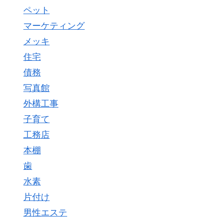
ペット
マーケティング
メッキ
住宅
債務
写真館
外構工事
子育て
工務店
本棚
歯
水素
片付け
男性エステ