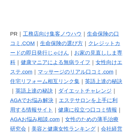
PR｜
工務店向け集客ノウハウ
｜
生命保険の口
コミ.COM
｜
生命保険の選び方
｜
クレジットカ
ードの即日発行じゃけん
｜
お家の見直ししま専
科
｜
健康マニアによる無病ライフ
｜
女性向けエ
ステ.com
｜
マッサージのリアル口コミ.com
｜
住宅リフォーム相互リンク集
｜
英語上達の秘訣
｜
英語上達の秘訣
｜
ダイエットチャレンジ
｜
AGAでお悩み解決
｜
エステサロンを上手に利
用する情報サイト
｜
健康に役立つ口コミ情報
｜
AGAお悩み相談.com
｜
女性のための薄毛治療
研究会
｜
美容と健康女性ランキング
｜
会社経営