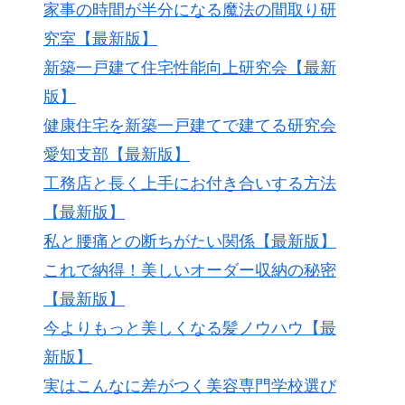
家事の時間が半分になる魔法の間取り研
究室【最新版】
新築一戸建て住宅性能向上研究会【最新
版】
健康住宅を新築一戸建てで建てる研究会
愛知支部【最新版】
工務店と長く上手にお付き合いする方法
【最新版】
私と腰痛との断ちがたい関係【最新版】
これで納得！美しいオーダー収納の秘密
【最新版】
今よりもっと美しくなる髪ノウハウ【最
新版】
実はこんなに差がつく美容専門学校選び