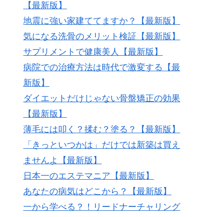
【最新版】
地震に強い家建ててますか？【最新版】
気になる洗骨のメリット検証【最新版】
サプリメントで健康美人【最新版】
病院での治療方法は時代で激変する【最
新版】
ダイエットだけじゃない骨盤矯正の効果
【最新版】
薄毛には叩く？揉む？塗る？【最新版】
「きっといつかは」だけでは新築は買え
ませんよ【最新版】
日本一のエステマニア【最新版】
あなたの病気はどこから？【最新版】
一から学べる？！リードナーチャリング