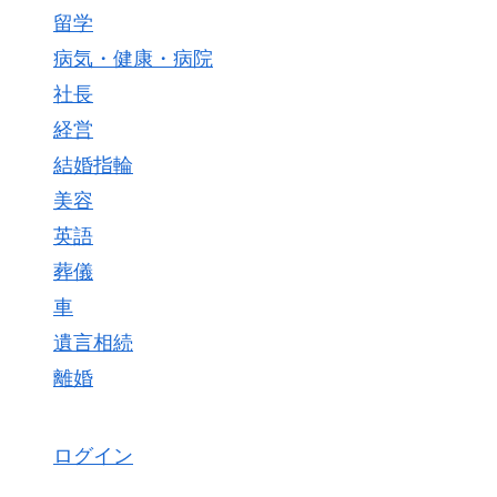
留学
病気・健康・病院
社長
経営
結婚指輪
美容
英語
葬儀
車
遺言相続
離婚
ログイン