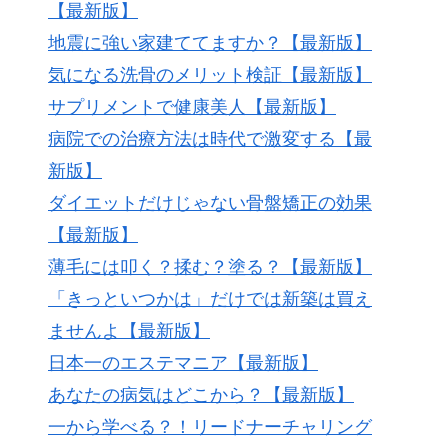
【最新版】
地震に強い家建ててますか？【最新版】
気になる洗骨のメリット検証【最新版】
サプリメントで健康美人【最新版】
病院での治療方法は時代で激変する【最
新版】
ダイエットだけじゃない骨盤矯正の効果
【最新版】
薄毛には叩く？揉む？塗る？【最新版】
「きっといつかは」だけでは新築は買え
ませんよ【最新版】
日本一のエステマニア【最新版】
あなたの病気はどこから？【最新版】
一から学べる？！リードナーチャリング