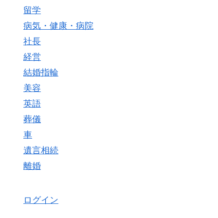
留学
病気・健康・病院
社長
経営
結婚指輪
美容
英語
葬儀
車
遺言相続
離婚
ログイン