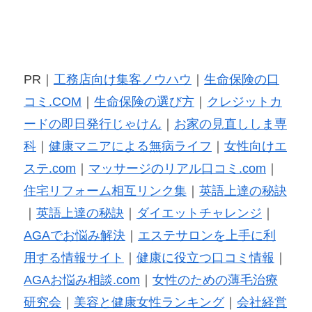
PR｜
工務店向け集客ノウハウ
｜
生命保険の口
コミ.COM
｜
生命保険の選び方
｜
クレジットカ
ードの即日発行じゃけん
｜
お家の見直ししま専
科
｜
健康マニアによる無病ライフ
｜
女性向けエ
ステ.com
｜
マッサージのリアル口コミ.com
｜
住宅リフォーム相互リンク集
｜
英語上達の秘訣
｜
英語上達の秘訣
｜
ダイエットチャレンジ
｜
AGAでお悩み解決
｜
エステサロンを上手に利
用する情報サイト
｜
健康に役立つ口コミ情報
｜
AGAお悩み相談.com
｜
女性のための薄毛治療
研究会
｜
美容と健康女性ランキング
｜
会社経営