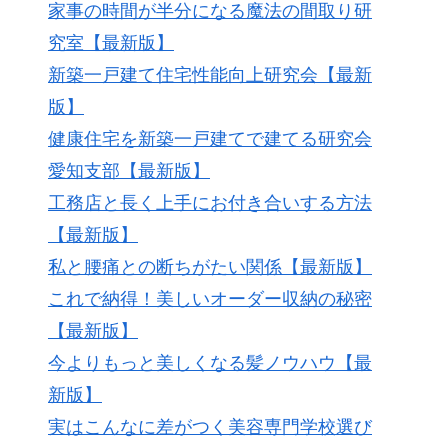
家事の時間が半分になる魔法の間取り研
究室【最新版】
新築一戸建て住宅性能向上研究会【最新
版】
健康住宅を新築一戸建てで建てる研究会
愛知支部【最新版】
工務店と長く上手にお付き合いする方法
【最新版】
私と腰痛との断ちがたい関係【最新版】
これで納得！美しいオーダー収納の秘密
【最新版】
今よりもっと美しくなる髪ノウハウ【最
新版】
実はこんなに差がつく美容専門学校選び