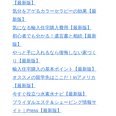
【最新版】
気分をアゲるカラーセラピーの効果【最
新版】
気になる輸入住宅購入費用【最新版】
初心者でも分かる！遺言書と相続【最新
版】
やっと手に入れるなら後悔しない家づく
り【最新版】
輸入住宅購入の基本ポイント【最新版】
オススメの留学先はここだ！Inアメリカ
【最新版】
今すぐ役立つ水素水ナビ【最新版】
ブライダルエステ＆シェービング情報サ
イト｜Press【最新版】