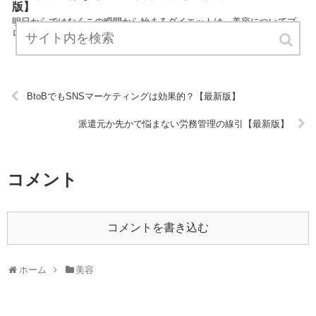
版】
明日からではなくこの瞬間から始まるダイエットは、美容についてプ
ロ視線で解説したまとめサイトです。 ぜひご覧ください！ URL:
BtoBでもSNSマーケティングは効果的？【最新版】
派遣元か先かで悩まない労務管理の線引【最新版】
コメント
コメントを書き込む
ホーム
美容