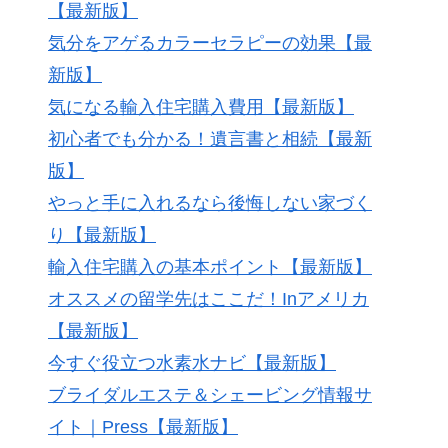
【最新版】
気分をアゲるカラーセラピーの効果【最
新版】
気になる輸入住宅購入費用【最新版】
初心者でも分かる！遺言書と相続【最新
版】
やっと手に入れるなら後悔しない家づく
り【最新版】
輸入住宅購入の基本ポイント【最新版】
オススメの留学先はここだ！Inアメリカ
【最新版】
今すぐ役立つ水素水ナビ【最新版】
ブライダルエステ＆シェービング情報サ
イト｜Press【最新版】