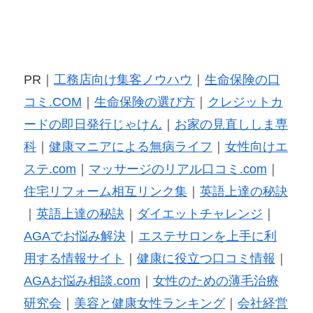
PR｜
工務店向け集客ノウハウ
｜
生命保険の口
コミ.COM
｜
生命保険の選び方
｜
クレジットカ
ードの即日発行じゃけん
｜
お家の見直ししま専
科
｜
健康マニアによる無病ライフ
｜
女性向けエ
ステ.com
｜
マッサージのリアル口コミ.com
｜
住宅リフォーム相互リンク集
｜
英語上達の秘訣
｜
英語上達の秘訣
｜
ダイエットチャレンジ
｜
AGAでお悩み解決
｜
エステサロンを上手に利
用する情報サイト
｜
健康に役立つ口コミ情報
｜
AGAお悩み相談.com
｜
女性のための薄毛治療
研究会
｜
美容と健康女性ランキング
｜
会社経営