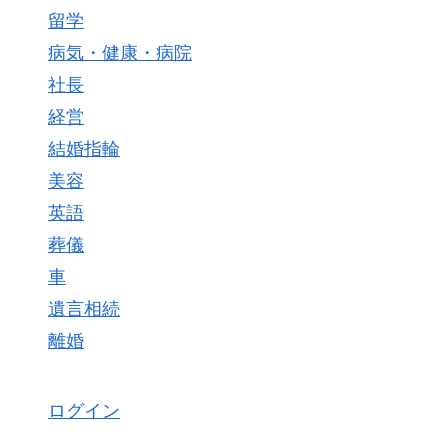
留学
病気・健康・病院
社長
経営
結婚指輪
美容
英語
葬儀
車
遺言相続
離婚
ログイン