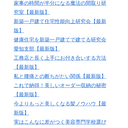
家事の時間が半分になる魔法の間取り研
究室【最新版】
新築一戸建て住宅性能向上研究会【最新
版】
健康住宅を新築一戸建てで建てる研究会
愛知支部【最新版】
工務店と長く上手にお付き合いする方法
【最新版】
私と腰痛との断ちがたい関係【最新版】
これで納得！美しいオーダー収納の秘密
【最新版】
今よりもっと美しくなる髪ノウハウ【最
新版】
実はこんなに差がつく美容専門学校選び