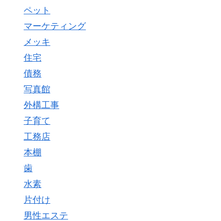
ペット
マーケティング
メッキ
住宅
債務
写真館
外構工事
子育て
工務店
本棚
歯
水素
片付け
男性エステ