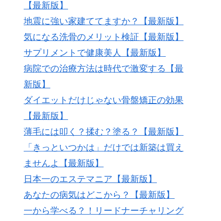
【最新版】
地震に強い家建ててますか？【最新版】
気になる洗骨のメリット検証【最新版】
サプリメントで健康美人【最新版】
病院での治療方法は時代で激変する【最
新版】
ダイエットだけじゃない骨盤矯正の効果
【最新版】
薄毛には叩く？揉む？塗る？【最新版】
「きっといつかは」だけでは新築は買え
ませんよ【最新版】
日本一のエステマニア【最新版】
あなたの病気はどこから？【最新版】
一から学べる？！リードナーチャリング