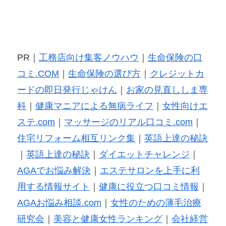
PR｜
工務店向け集客ノウハウ
｜
生命保険の口
コミ.COM
｜
生命保険の選び方
｜
クレジットカ
ードの即日発行じゃけん
｜
お家の見直ししま専
科
｜
健康マニアによる無病ライフ
｜
女性向けエ
ステ.com
｜
マッサージのリアル口コミ.com
｜
住宅リフォーム相互リンク集
｜
英語上達の秘訣
｜
英語上達の秘訣
｜
ダイエットチャレンジ
｜
AGAでお悩み解決
｜
エステサロンを上手に利
用する情報サイト
｜
健康に役立つ口コミ情報
｜
AGAお悩み相談.com
｜
女性のための薄毛治療
研究会
｜
美容と健康女性ランキング
｜
会社経営