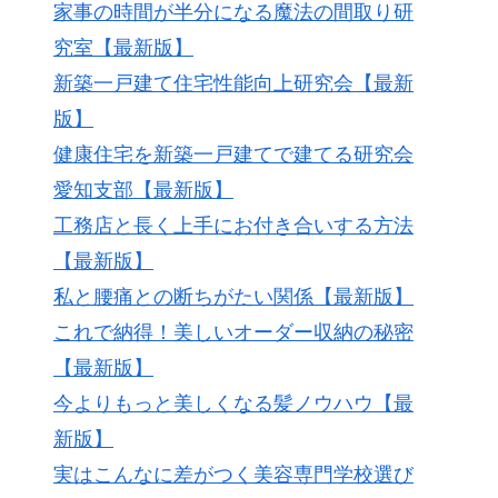
家事の時間が半分になる魔法の間取り研
究室【最新版】
新築一戸建て住宅性能向上研究会【最新
版】
健康住宅を新築一戸建てで建てる研究会
愛知支部【最新版】
工務店と長く上手にお付き合いする方法
【最新版】
私と腰痛との断ちがたい関係【最新版】
これで納得！美しいオーダー収納の秘密
【最新版】
今よりもっと美しくなる髪ノウハウ【最
新版】
実はこんなに差がつく美容専門学校選び