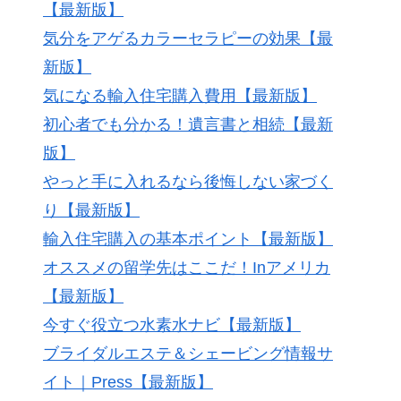
【最新版】
気分をアゲるカラーセラピーの効果【最
新版】
気になる輸入住宅購入費用【最新版】
初心者でも分かる！遺言書と相続【最新
版】
やっと手に入れるなら後悔しない家づく
り【最新版】
輸入住宅購入の基本ポイント【最新版】
オススメの留学先はここだ！Inアメリカ
【最新版】
今すぐ役立つ水素水ナビ【最新版】
ブライダルエステ＆シェービング情報サ
イト｜Press【最新版】