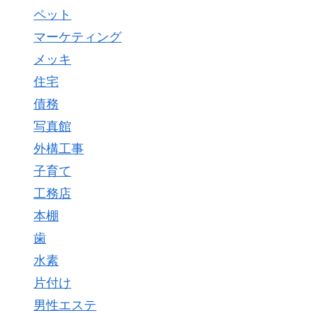
ペット
マーケティング
メッキ
住宅
債務
写真館
外構工事
子育て
工務店
本棚
歯
水素
片付け
男性エステ