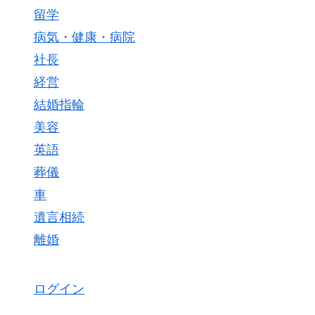
留学
病気・健康・病院
社長
経営
結婚指輪
美容
英語
葬儀
車
遺言相続
離婚
ログイン