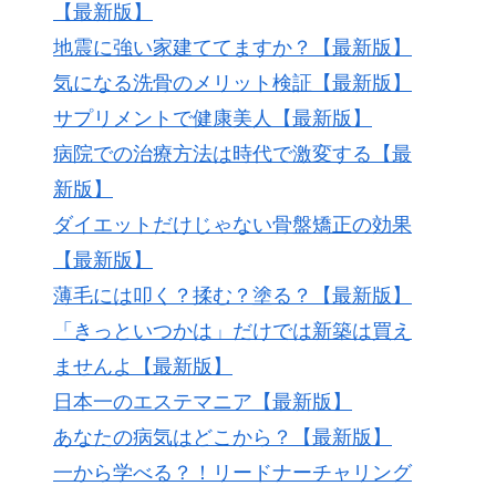
【最新版】
地震に強い家建ててますか？【最新版】
気になる洗骨のメリット検証【最新版】
サプリメントで健康美人【最新版】
病院での治療方法は時代で激変する【最
新版】
ダイエットだけじゃない骨盤矯正の効果
【最新版】
薄毛には叩く？揉む？塗る？【最新版】
「きっといつかは」だけでは新築は買え
ませんよ【最新版】
日本一のエステマニア【最新版】
あなたの病気はどこから？【最新版】
一から学べる？！リードナーチャリング