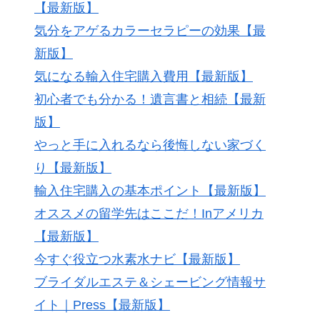
【最新版】
気分をアゲるカラーセラピーの効果【最
新版】
気になる輸入住宅購入費用【最新版】
初心者でも分かる！遺言書と相続【最新
版】
やっと手に入れるなら後悔しない家づく
り【最新版】
輸入住宅購入の基本ポイント【最新版】
オススメの留学先はここだ！Inアメリカ
【最新版】
今すぐ役立つ水素水ナビ【最新版】
ブライダルエステ＆シェービング情報サ
イト｜Press【最新版】