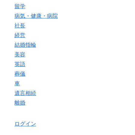
留学
病気・健康・病院
社長
経営
結婚指輪
美容
英語
葬儀
車
遺言相続
離婚
ログイン