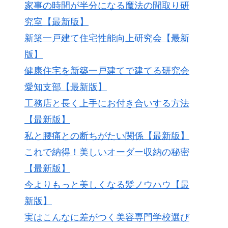
家事の時間が半分になる魔法の間取り研
究室【最新版】
新築一戸建て住宅性能向上研究会【最新
版】
健康住宅を新築一戸建てで建てる研究会
愛知支部【最新版】
工務店と長く上手にお付き合いする方法
【最新版】
私と腰痛との断ちがたい関係【最新版】
これで納得！美しいオーダー収納の秘密
【最新版】
今よりもっと美しくなる髪ノウハウ【最
新版】
実はこんなに差がつく美容専門学校選び