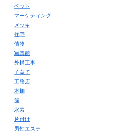
ペット
マーケティング
メッキ
住宅
債務
写真館
外構工事
子育て
工務店
本棚
歯
水素
片付け
男性エステ