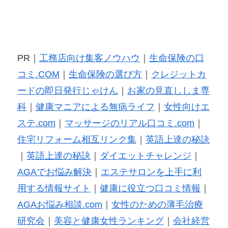
PR｜
工務店向け集客ノウハウ
｜
生命保険の口
コミ.COM
｜
生命保険の選び方
｜
クレジットカ
ードの即日発行じゃけん
｜
お家の見直ししま専
科
｜
健康マニアによる無病ライフ
｜
女性向けエ
ステ.com
｜
マッサージのリアル口コミ.com
｜
住宅リフォーム相互リンク集
｜
英語上達の秘訣
｜
英語上達の秘訣
｜
ダイエットチャレンジ
｜
AGAでお悩み解決
｜
エステサロンを上手に利
用する情報サイト
｜
健康に役立つ口コミ情報
｜
AGAお悩み相談.com
｜
女性のための薄毛治療
研究会
｜
美容と健康女性ランキング
｜
会社経営