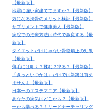
【最新版】
地震に強い家建ててますか？【最新版】
気になる洗骨のメリット検証【最新版】
サプリメントで健康美人【最新版】
病院での治療方法は時代で激変する【最
新版】
ダイエットだけじゃない骨盤矯正の効果
【最新版】
薄毛には叩く？揉む？塗る？【最新版】
「きっといつかは」だけでは新築は買え
ませんよ【最新版】
日本一のエステマニア【最新版】
あなたの病気はどこから？【最新版】
一から学べる？！リードナーチャリング