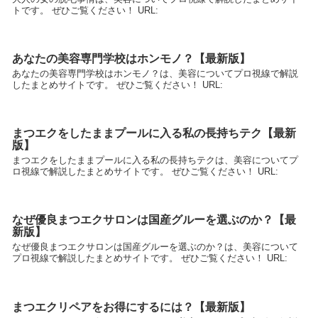
トです。 ぜひご覧ください！ URL:
あなたの美容専門学校はホンモノ？【最新版】
あなたの美容専門学校はホンモノ？は、美容についてプロ視線で解説
したまとめサイトです。 ぜひご覧ください！ URL:
まつエクをしたままプールに入る私の長持ちテク【最新
版】
まつエクをしたままプールに入る私の長持ちテクは、美容についてプ
ロ視線で解説したまとめサイトです。 ぜひご覧ください！ URL:
なぜ優良まつエクサロンは国産グルーを選ぶのか？【最
新版】
なぜ優良まつエクサロンは国産グルーを選ぶのか？は、美容について
プロ視線で解説したまとめサイトです。 ぜひご覧ください！ URL:
まつエクリペアをお得にするには？【最新版】