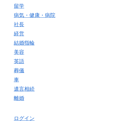
留学
病気・健康・病院
社長
経営
結婚指輪
美容
英語
葬儀
車
遺言相続
離婚
ログイン