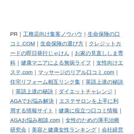
PR｜
工務店向け集客ノウハウ
｜
生命保険の口
コミ.COM
｜
生命保険の選び方
｜
クレジットカ
ードの即日発行じゃけん
｜
お家の見直ししま専
科
｜
健康マニアによる無病ライフ
｜
女性向けエ
ステ.com
｜
マッサージのリアル口コミ.com
｜
住宅リフォーム相互リンク集
｜
英語上達の秘訣
｜
英語上達の秘訣
｜
ダイエットチャレンジ
｜
AGAでお悩み解決
｜
エステサロンを上手に利
用する情報サイト
｜
健康に役立つ口コミ情報
｜
AGAお悩み相談.com
｜
女性のための薄毛治療
研究会
｜
美容と健康女性ランキング
｜
会社経営