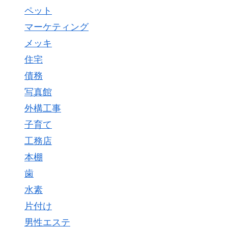
ペット
マーケティング
メッキ
住宅
債務
写真館
外構工事
子育て
工務店
本棚
歯
水素
片付け
男性エステ