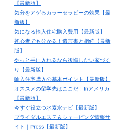
【最新版】
気分をアゲるカラーセラピーの効果【最
新版】
気になる輸入住宅購入費用【最新版】
初心者でも分かる！遺言書と相続【最新
版】
やっと手に入れるなら後悔しない家づく
り【最新版】
輸入住宅購入の基本ポイント【最新版】
オススメの留学先はここだ！Inアメリカ
【最新版】
今すぐ役立つ水素水ナビ【最新版】
ブライダルエステ＆シェービング情報サ
イト｜Press【最新版】