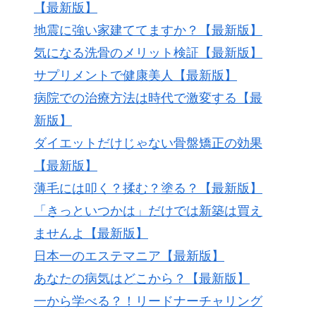
【最新版】
地震に強い家建ててますか？【最新版】
気になる洗骨のメリット検証【最新版】
サプリメントで健康美人【最新版】
病院での治療方法は時代で激変する【最
新版】
ダイエットだけじゃない骨盤矯正の効果
【最新版】
薄毛には叩く？揉む？塗る？【最新版】
「きっといつかは」だけでは新築は買え
ませんよ【最新版】
日本一のエステマニア【最新版】
あなたの病気はどこから？【最新版】
一から学べる？！リードナーチャリング