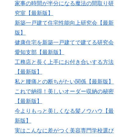
家事の時間が半分になる魔法の間取り研
究室【最新版】
新築一戸建て住宅性能向上研究会【最新
版】
健康住宅を新築一戸建てで建てる研究会
愛知支部【最新版】
工務店と長く上手にお付き合いする方法
【最新版】
私と腰痛との断ちがたい関係【最新版】
これで納得！美しいオーダー収納の秘密
【最新版】
今よりもっと美しくなる髪ノウハウ【最
新版】
実はこんなに差がつく美容専門学校選び