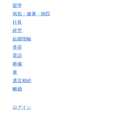
留学
病気・健康・病院
社長
経営
結婚指輪
美容
英語
葬儀
車
遺言相続
離婚
ログイン