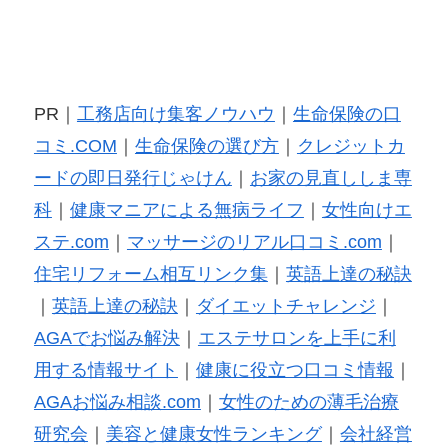
PR｜
工務店向け集客ノウハウ
｜
生命保険の口
コミ.COM
｜
生命保険の選び方
｜
クレジットカ
ードの即日発行じゃけん
｜
お家の見直ししま専
科
｜
健康マニアによる無病ライフ
｜
女性向けエ
ステ.com
｜
マッサージのリアル口コミ.com
｜
住宅リフォーム相互リンク集
｜
英語上達の秘訣
｜
英語上達の秘訣
｜
ダイエットチャレンジ
｜
AGAでお悩み解決
｜
エステサロンを上手に利
用する情報サイト
｜
健康に役立つ口コミ情報
｜
AGAお悩み相談.com
｜
女性のための薄毛治療
研究会
｜
美容と健康女性ランキング
｜
会社経営