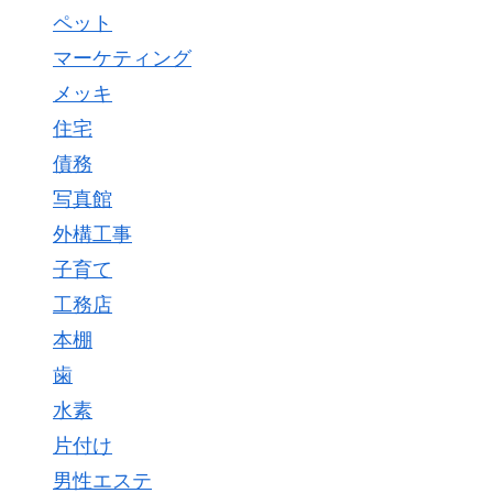
ペット
マーケティング
メッキ
住宅
債務
写真館
外構工事
子育て
工務店
本棚
歯
水素
片付け
男性エステ