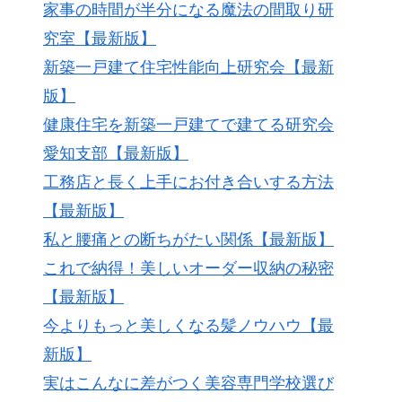
家事の時間が半分になる魔法の間取り研
究室【最新版】
新築一戸建て住宅性能向上研究会【最新
版】
健康住宅を新築一戸建てで建てる研究会
愛知支部【最新版】
工務店と長く上手にお付き合いする方法
【最新版】
私と腰痛との断ちがたい関係【最新版】
これで納得！美しいオーダー収納の秘密
【最新版】
今よりもっと美しくなる髪ノウハウ【最
新版】
実はこんなに差がつく美容専門学校選び