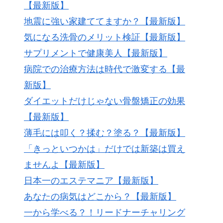
【最新版】
地震に強い家建ててますか？【最新版】
気になる洗骨のメリット検証【最新版】
サプリメントで健康美人【最新版】
病院での治療方法は時代で激変する【最
新版】
ダイエットだけじゃない骨盤矯正の効果
【最新版】
薄毛には叩く？揉む？塗る？【最新版】
「きっといつかは」だけでは新築は買え
ませんよ【最新版】
日本一のエステマニア【最新版】
あなたの病気はどこから？【最新版】
一から学べる？！リードナーチャリング