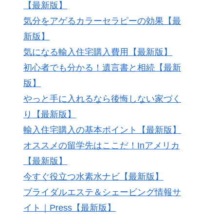
【最新版】
気分をアゲるカラーセラピーの効果【最
新版】
気になる輸入住宅購入費用【最新版】
初心者でも分かる！遺言書と相続【最新
版】
やっと手に入れるなら後悔しない家づく
り【最新版】
輸入住宅購入の基本ポイント【最新版】
オススメの留学先はここだ！Inアメリカ
【最新版】
今すぐ役立つ水素水ナビ【最新版】
ブライダルエステ＆シェービング情報サ
イト｜Press【最新版】