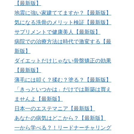
【最新版】
地震に強い家建ててますか？【最新版】
気になる洗骨のメリット検証【最新版】
サプリメントで健康美人【最新版】
病院での治療方法は時代で激変する【最
新版】
ダイエットだけじゃない骨盤矯正の効果
【最新版】
薄毛には叩く？揉む？塗る？【最新版】
「きっといつかは」だけでは新築は買え
ませんよ【最新版】
日本一のエステマニア【最新版】
あなたの病気はどこから？【最新版】
一から学べる？！リードナーチャリング