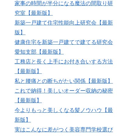
家事の時間が半分になる魔法の間取り研
究室【最新版】
新築一戸建て住宅性能向上研究会【最新
版】
健康住宅を新築一戸建てで建てる研究会
愛知支部【最新版】
工務店と長く上手にお付き合いする方法
【最新版】
私と腰痛との断ちがたい関係【最新版】
これで納得！美しいオーダー収納の秘密
【最新版】
今よりもっと美しくなる髪ノウハウ【最
新版】
実はこんなに差がつく美容専門学校選び