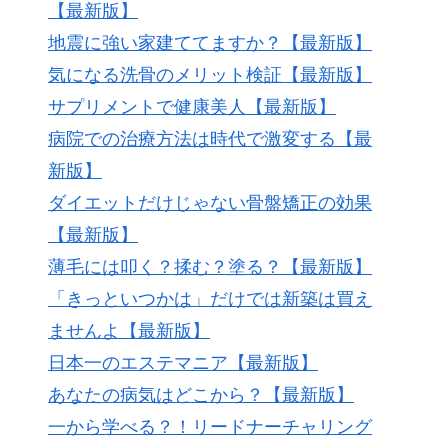
【最新版】
地震に強い家建ててますか？【最新版】
気になる洗骨のメリット検証【最新版】
サプリメントで健康美人【最新版】
病院での治療方法は時代で激変する【最
新版】
ダイエットだけじゃない骨盤矯正の効果
【最新版】
薄毛には叩く？揉む？塗る？【最新版】
「きっといつかは」だけでは新築は買え
ませんよ【最新版】
日本一のエステマニア【最新版】
あなたの病気はどこから？【最新版】
一から学べる？！リードナーチャリング