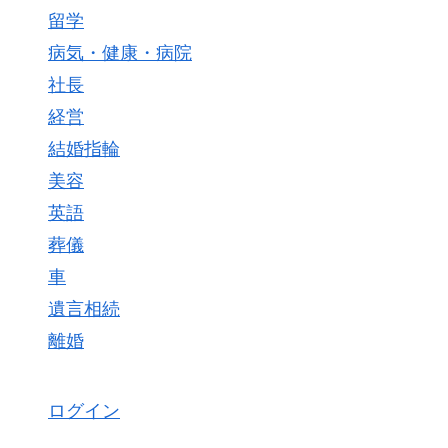
留学
病気・健康・病院
社長
経営
結婚指輪
美容
英語
葬儀
車
遺言相続
離婚
ログイン