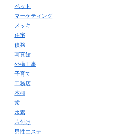
ペット
マーケティング
メッキ
住宅
債務
写真館
外構工事
子育て
工務店
本棚
歯
水素
片付け
男性エステ