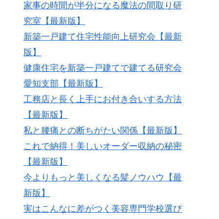
家事の時間が半分になる魔法の間取り研
究室【最新版】
新築一戸建て住宅性能向上研究会【最新
版】
健康住宅を新築一戸建てで建てる研究会
愛知支部【最新版】
工務店と長く上手にお付き合いする方法
【最新版】
私と腰痛との断ちがたい関係【最新版】
これで納得！美しいオーダー収納の秘密
【最新版】
今よりもっと美しくなる髪ノウハウ【最
新版】
実はこんなに差がつく美容専門学校選び