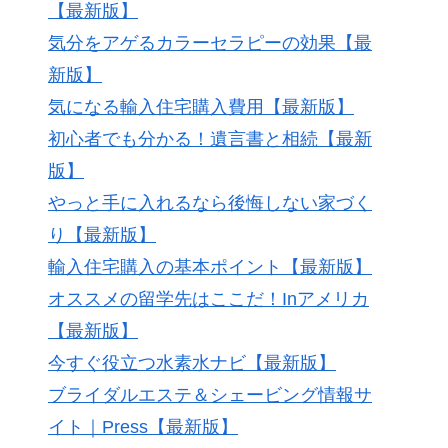
【最新版】
気分をアゲるカラーセラピーの効果【最
新版】
気になる輸入住宅購入費用【最新版】
初心者でも分かる！遺言書と相続【最新
版】
やっと手に入れるなら後悔しない家づく
り【最新版】
輸入住宅購入の基本ポイント【最新版】
オススメの留学先はここだ！Inアメリカ
【最新版】
今すぐ役立つ水素水ナビ【最新版】
ブライダルエステ＆シェービング情報サ
イト｜Press【最新版】