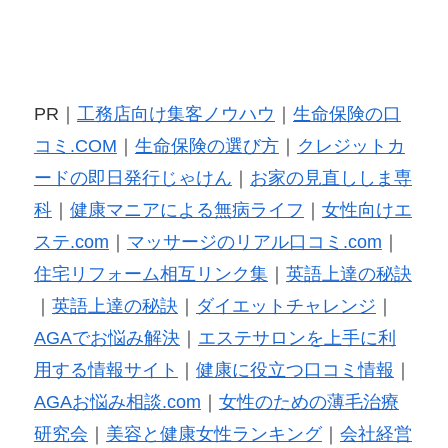
PR｜
工務店向け集客ノウハウ
｜
生命保険の口
コミ.COM
｜
生命保険の選び方
｜
クレジットカ
ードの即日発行じゃけん
｜
お家の見直ししま専
科
｜
健康マニアによる無病ライフ
｜
女性向けエ
ステ.com
｜
マッサージのリアル口コミ.com
｜
住宅リフォーム相互リンク集
｜
英語上達の秘訣
｜
英語上達の秘訣
｜
ダイエットチャレンジ
｜
AGAでお悩み解決
｜
エステサロンを上手に利
用する情報サイト
｜
健康に役立つ口コミ情報
｜
AGAお悩み相談.com
｜
女性のための薄毛治療
研究会
｜
美容と健康女性ランキング
｜
会社経営